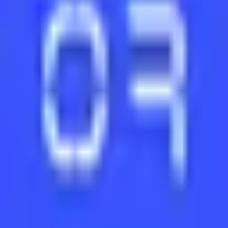
앰비션
인증
그래프
마일스톤
이메일 알림