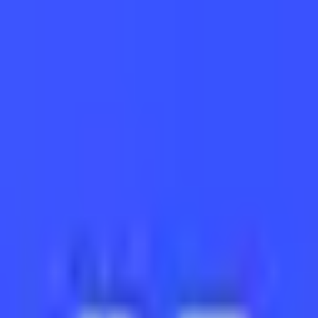
open navigation menu
OnCount
메인
순위
가이드
공지
스트리머 로그인