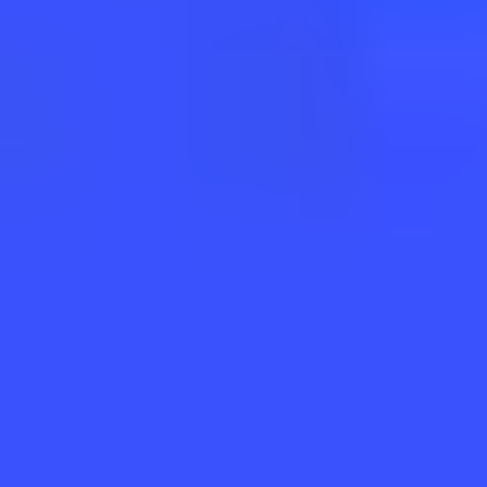
트롤야1
그래프
마일스톤
이메일 알림