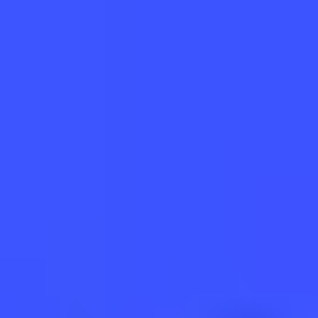
open navigation menu
OnCount
메인
순위
가이드
공지
스트리머 로그인